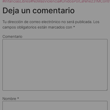
#InfanciasLibres
#NoMásViolencia
#UnidosPorLaNiñez
31M
Contr
Deja un comentario
Tu dirección de correo electrónico no será publicada.
Los
campos obligatorios están marcados con
*
Comentario
Nombre
*