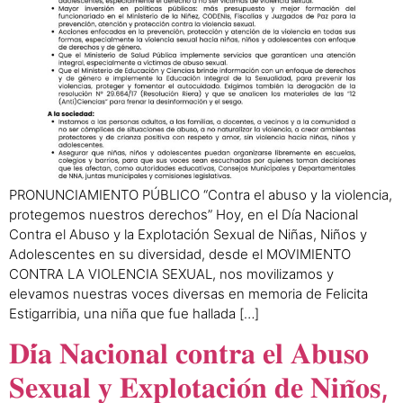
PRONUNCIAMIENTO PÚBLICO “Contra el abuso y la violencia,
protegemos nuestros derechos” Hoy, en el Día Nacional
Contra el Abuso y la Explotación Sexual de Niñas, Niños y
Adolescentes en su diversidad, desde el MOVIMIENTO
CONTRA LA VIOLENCIA SEXUAL, nos movilizamos y
elevamos nuestras voces diversas en memoria de Felicita
Estigarribia, una niña que fue hallada […]
𝐃𝐢́𝐚 𝐍𝐚𝐜𝐢𝐨𝐧𝐚𝐥 𝐜𝐨𝐧𝐭𝐫𝐚 𝐞𝐥 𝐀𝐛𝐮𝐬𝐨
𝐒𝐞𝐱𝐮𝐚𝐥 𝐲 𝐄𝐱𝐩𝐥𝐨𝐭𝐚𝐜𝐢𝐨́𝐧 𝐝𝐞 𝐍𝐢𝐧̃𝐨𝐬,