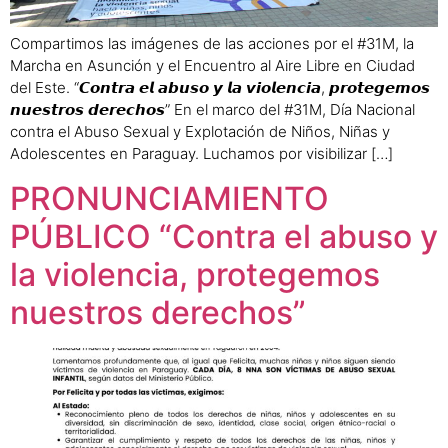
Compartimos las imágenes de las acciones por el #31M, la
Marcha en Asunción y el Encuentro al Aire Libre en Ciudad
del Este. “𝘾𝙤𝙣𝙩𝙧𝙖 𝙚𝙡 𝙖𝙗𝙪𝙨𝙤 𝙮 𝙡𝙖 𝙫𝙞𝙤𝙡𝙚𝙣𝙘𝙞𝙖, 𝙥𝙧𝙤𝙩𝙚𝙜𝙚𝙢𝙤𝙨
𝙣𝙪𝙚𝙨𝙩𝙧𝙤𝙨 𝙙𝙚𝙧𝙚𝙘𝙝𝙤𝙨” En el marco del #31M, Día Nacional
contra el Abuso Sexual y Explotación de Niños, Niñas y
Adolescentes en Paraguay. Luchamos por visibilizar […]
PRONUNCIAMIENTO
PÚBLICO “Contra el abuso y
la violencia, protegemos
nuestros derechos”