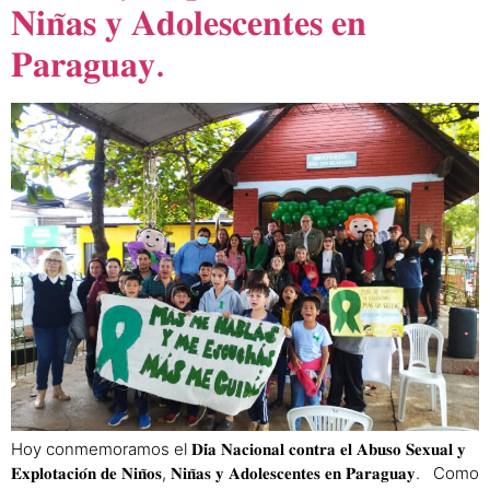
𝐍𝐢𝐧̃𝐚𝐬 𝐲 𝐀𝐝𝐨𝐥𝐞𝐬𝐜𝐞𝐧𝐭𝐞𝐬 𝐞𝐧
𝐏𝐚𝐫𝐚𝐠𝐮𝐚𝐲.
Hoy conmemoramos el 𝐃𝐢́𝐚 𝐍𝐚𝐜𝐢𝐨𝐧𝐚𝐥 𝐜𝐨𝐧𝐭𝐫𝐚 𝐞𝐥 𝐀𝐛𝐮𝐬𝐨 𝐒𝐞𝐱𝐮𝐚𝐥 𝐲
𝐄𝐱𝐩𝐥𝐨𝐭𝐚𝐜𝐢𝐨́𝐧 𝐝𝐞 𝐍𝐢𝐧̃𝐨𝐬, 𝐍𝐢𝐧̃𝐚𝐬 𝐲 𝐀𝐝𝐨𝐥𝐞𝐬𝐜𝐞𝐧𝐭𝐞𝐬 𝐞𝐧 𝐏𝐚𝐫𝐚𝐠𝐮𝐚𝐲. Como