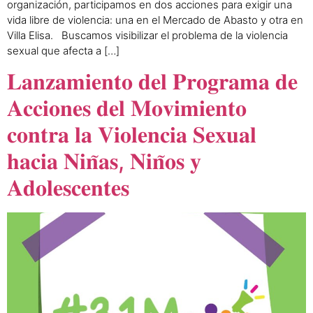
organización, participamos en dos acciones para exigir una
vida libre de violencia: una en el Mercado de Abasto y otra en
Villa Elisa. Buscamos visibilizar el problema de la violencia
sexual que afecta a […]
𝐋𝐚𝐧𝐳𝐚𝐦𝐢𝐞𝐧𝐭𝐨 𝐝𝐞𝐥 𝐏𝐫𝐨𝐠𝐫𝐚𝐦𝐚 𝐝𝐞
𝐀𝐜𝐜𝐢𝐨𝐧𝐞𝐬 𝐝𝐞𝐥 𝐌𝐨𝐯𝐢𝐦𝐢𝐞𝐧𝐭𝐨
𝐜𝐨𝐧𝐭𝐫𝐚 𝐥𝐚 𝐕𝐢𝐨𝐥𝐞𝐧𝐜𝐢𝐚 𝐒𝐞𝐱𝐮𝐚𝐥
𝐡𝐚𝐜𝐢𝐚 𝐍𝐢𝐧̃𝐚𝐬, 𝐍𝐢𝐧̃𝐨𝐬 𝐲
𝐀𝐝𝐨𝐥𝐞𝐬𝐜𝐞𝐧𝐭𝐞𝐬