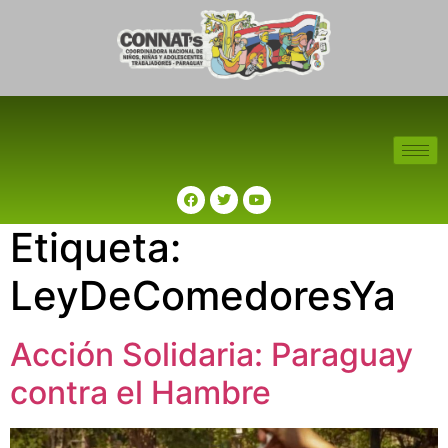
Etiqueta:
LeyDeComedoresYa
Acción Solidaria: Paraguay
contra el Hambre