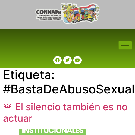
Etiqueta:
#BastaDeAbusoSexual
🚨 El silencio también es no
actuar